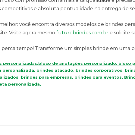
os o compromisso com a mais alta qualidade e precisão
 competitivos e absoluta pontualidade na entrega de se
melhor: você encontra diversos modelos de brindes per
site. Visite agora mesmo
futurobrindes.com.br
e solicite 
perca tempo! Transforme um simples brinde em uma po
s personalizadas,bloco de anotações personalizado, bloco p
 personalizada, brindes atacado, brindes corporativos, brin
alizados, brindes para empresas, brindes para eventos, Brin
eta personalizada,