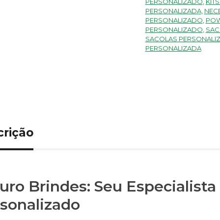
PERSONALIZADO
,
KIT
PERSONALIZADA
,
NEC
PERSONALIZADO
,
POW
PERSONALIZADO
,
SAC
SACOLAS PERSONALI
PERSONALIZADA
crição
uro Brindes: Seu Especialist
sonalizado