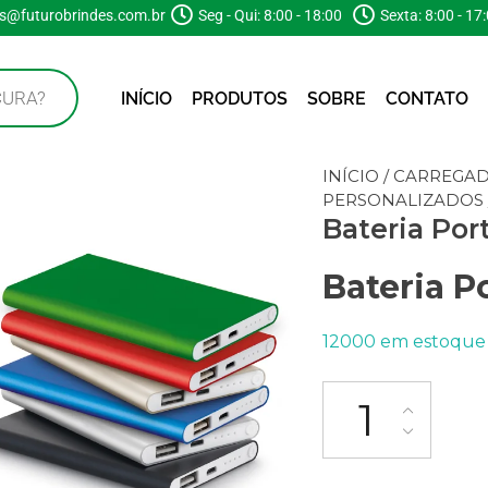
s@futurobrindes.com.br
Seg - Qui: 8:00 - 18:00
Sexta: 8:00 - 17
INÍCIO
PRODUTOS
SOBRE
CONTATO
INÍCIO
/
CARREGAD
PERSONALIZADOS
Bateria Por
Bateria P
12000 em estoque