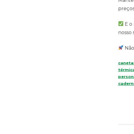
Mantem
preços
E o 
nosso 
Não 
caneta
térmica
person
cadern