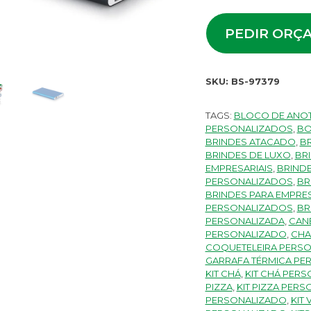
PEDIR ORÇ
SKU:
BS-97379
TAGS:
BLOCO DE ANO
PERSONALIZADOS
,
BO
BRINDES ATACADO
,
B
BRINDES DE LUXO
,
BR
EMPRESARIAIS
,
BRIND
PERSONALIZADOS
,
BR
BRINDES PARA EMPRE
PERSONALIZADOS
,
BR
PERSONALIZADA
,
CAN
PERSONALIZADO
,
CHA
COQUETELEIRA PERSO
GARRAFA TÉRMICA PE
KIT CHÁ
,
KIT CHÁ PER
PIZZA
,
KIT PIZZA PER
PERSONALIZADO
,
KIT