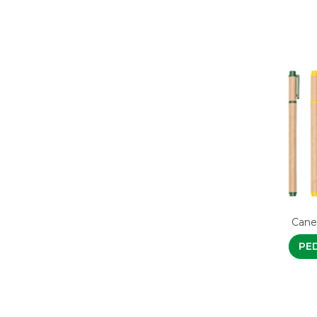
Canet
PE