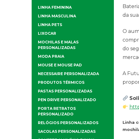
Bateri
LINHA FEMININA
da sua
LINHA MASCULINA
LINHA PETS
O aume
LIXOCAR
compra
MOCHILAS E MALAS
PERSONALIZADAS
do seg
MODA PRAIA
merca
MOUSE E MOUSE PAD
A Futu
NECESSAIRE PERSONALIZADA
propor
PRODUTOS TÉRMICOS
PASTAS PERSONALIZADAS
Sol
PEN DRIVE PERSONALIZADO
htt
PORTA RETRATOS
PERSONALIZADO
Linha 
RELÓGIOS PERSONALIZADOS
mochila
SACOLAS PERSONALIZADAS