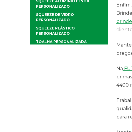
SQUEEZE ALUMÍNIO E INOX
Enfim,
PERSONALIZADO
Brinde
SQUEEZE DE VIDRO
PERSONALIZADO
brinde
SQUEEZE PLÁSTICO
client
PERSONALIZADO
TOALHA PERSONALIZADA
Mantem
preços
Na
FU
primas
4400 m
Trabal
qualid
para r