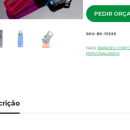
PEDIR ORÇ
SKU:
BS-13929
TAGS:
BRINDES CORP
PERSONALIZADO
crição