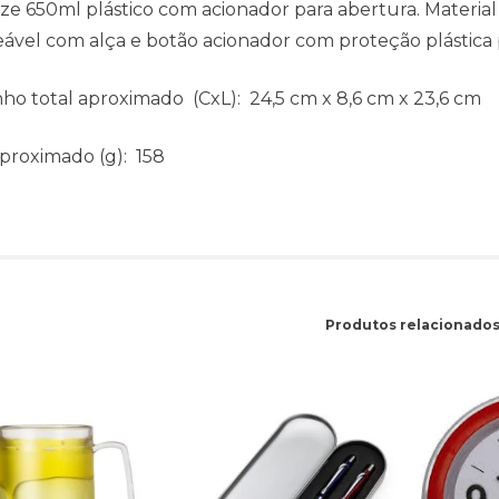
e 650ml plástico com acionador para abertura. Material 
ável com alça e botão acionador com proteção plástica p
ho total aproximado
(CxL): 24,5 cm x 8,6 cm x 23,6 cm
aproximado
(g): 158
Produtos relacionado