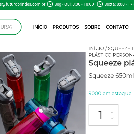
s@futurobrindes.com.br
Seg - Qui: 8:00 - 18:00
Sexta: 8:00 - 17
INÍCIO
PRODUTOS
SOBRE
CONTATO
INÍCIO
/
SQUEEZE 
PLÁSTICO PERSON
Squeeze plá
Squeeze 650ml 
9000 em estoque