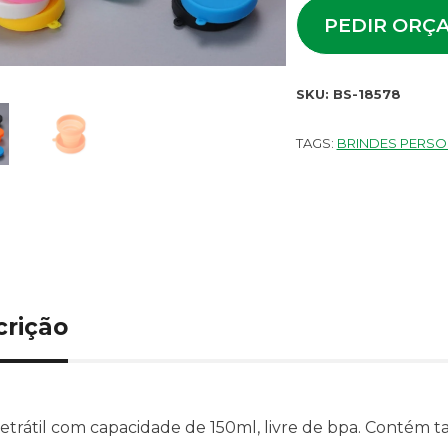
PEDIR ORÇ
SKU:
BS-18578
TAGS:
BRINDES PERS
crição
etrátil com capacidade de 150ml, livre de bpa. Contém t