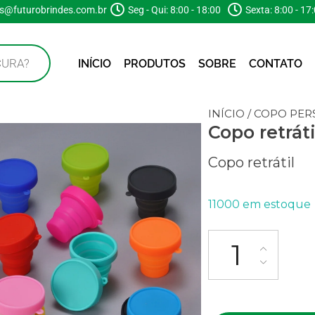
s@futurobrindes.com.br
Seg - Qui: 8:00 - 18:00
Sexta: 8:00 - 17
INÍCIO
PRODUTOS
SOBRE
CONTATO
INÍCIO
/
COPO PER
Copo retráti
Copo retrátil
11000 em estoque