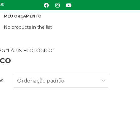
:00
MEU ORÇAMENTO
No products in the list
G “LÁPIS ECOLÓGICO”
ico
os
Ordenação padrão